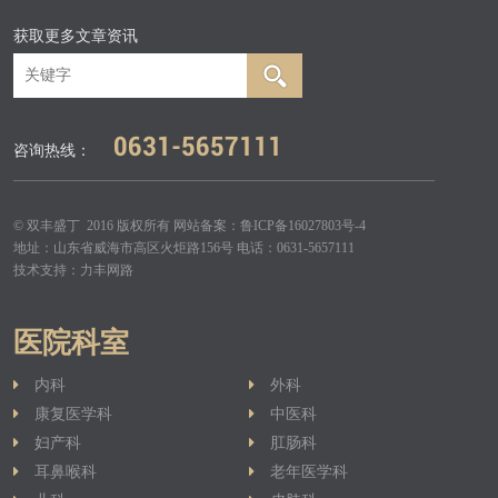
获取更多文章资讯
0631-5657111
咨询热线：
© 双丰盛丁 2016 版权所有 网站备案：
鲁ICP备16027803号-4
地址：山东省威海市高区火炬路156号 电话：0631-5657111
技术支持：
力丰网路
医院科室
内科
外科
康复医学科
中医科
妇产科
肛肠科
耳鼻喉科
老年医学科