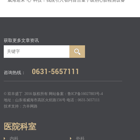
威海迎来“心”科技！我院引入省内首台量子级别心脏检测设备
获取更多文章资讯
0631-5657111
咨询热线：
© 双丰盛丁 2016 版权所有 网站备案：
鲁ICP备16027803号-4
地址：山东省威海市高区火炬路156号 电话：0631-5657111
技术支持：
力丰网路
医院科室
内科
外科