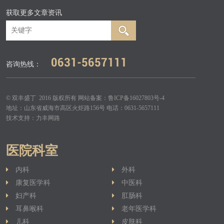
获取更多文章资讯
0631-5657111
咨询热线：
© 双丰盛丁 2016 版权所有 网站备案：
鲁ICP备16027803号-4
地址：山东省威海市高区火炬路156号 电话：0631-5657111
技术支持：
力丰网路
医院科室
内科
外科
康复医学科
中医科
妇产科
肛肠科
耳鼻喉科
老年医学科
儿科
皮肤科